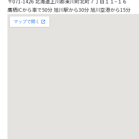
〒071-1426 北海道上川郡東川町北町７丁目１１−１６
鷹栖ICから車で50分 旭川駅から30分 旭川空港から15分