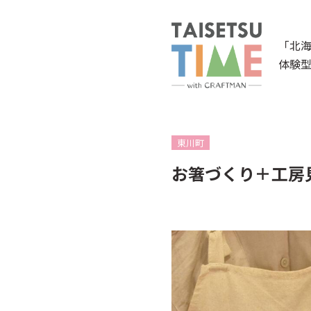
「北
体験
東川町
お箸づくり＋工房