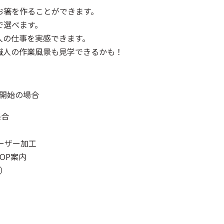
お箸を作ることができます。
で選べます。
人の仕事を実感できます。
職人の作業風景も見学できるかも！
0開始の場合
集合
レーザー加工
HOP案内
散）