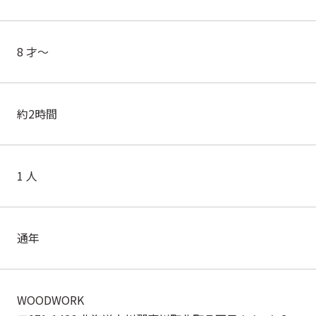
8 才～
約2時間
1 人
通年
WOODWORK