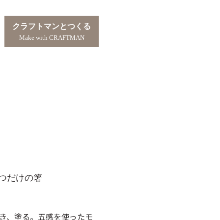
クラフトマンとつくる
Make with CRAFTMAN
つだけの箸
き、塗る。五感を使ったモ